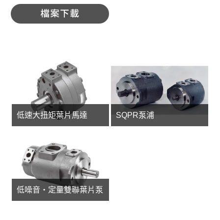
低速大扭矩葉片馬達
SQPR泵浦
低噪音・定量雙聯葉片泵